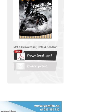
Mat & Delikatesser, Café & Konditori
MC & Motor
Mat