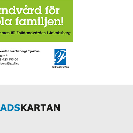
Bromölla
Båstad
C
Camping Mittsverige
D
Dalarnas län
Danderyd
Degerfors
E
Eda
Ekerö
Eksjö
Emmaboda
Eskilstuna
Eslöv
F
Fagersta
Falköping