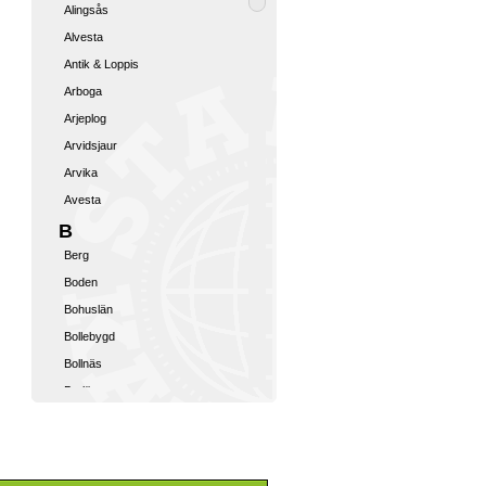
Alingsås
Alvesta
Antik & Loppis
Arboga
Arjeplog
Arvidsjaur
Arvika
Avesta
B
Berg
Boden
Bohuslän
Bollebygd
Bollnäs
Borlänge
Borås
Boxholm
Bromma